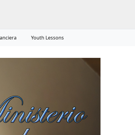
nanciera
Youth Lessons