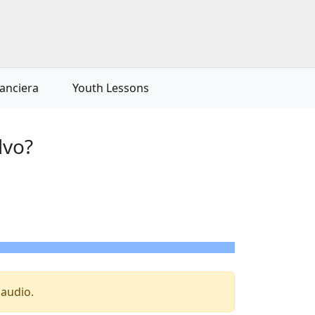
nanciera
Youth Lessons
lvo?
 audio.