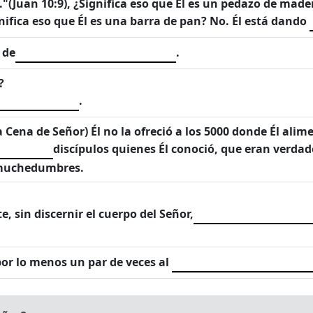
a."(Juan 10:9), ¿Significa eso que Él es un pedazo de mad
ignifica eso que Él es una barra de pan? No. Él está dando
 de
.
?
.
Cena de Señor) Él no la ofreció a los 5000 donde Él alimen
discípulos quienes Él conoció, que eran verdad
s muchedumbres.
 sin discernir el cuerpo del Señor,
por lo menos un par de veces al