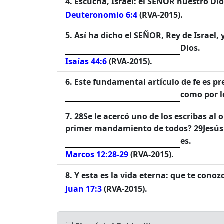
Escucha, Israel: el SEÑOR nuestro Di
Deuteronomio 6:4
(RVA-2015).
Así ha dicho el SEÑOR, Rey de Israel, 
Dios.
Isaías 44:6
(RVA-2015).
Este fundamental artículo de fe es pr
como por l
28Se le acercó uno de los escribas al 
primer mandamiento de todos? 29Jesús le
es.
Marcos 12:28-29
(RVA-2015).
Y esta es la vida eterna: que te conozc
Juan 17:3
(RVA-2015).