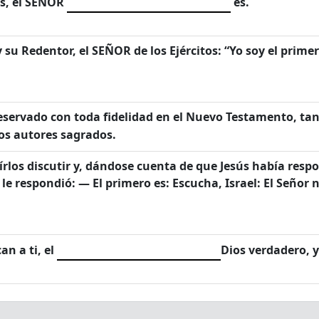
os, el SEÑOR
es.
y su Redentor, el SEÑOR de los Ejércitos: “Yo soy el primer
eservado con toda fidelidad en el Nuevo Testamento, tan
os autores sagrados.
oírlos discutir y, dándose cuenta de que Jesús había resp
 respondió: — El primero es: Escucha, Israel: El Señor n
an a ti, el
Dios verdadero, y