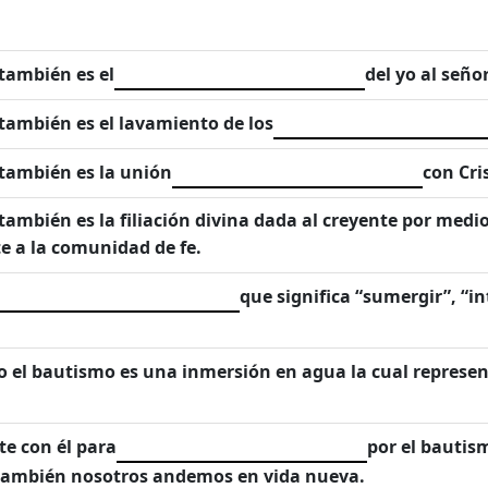
 también es el
del yo al seño
 también es el lavamiento de los
 también es la unión
con Cri
ambién es la filiación divina dada al creyente por medio d
te a la comunidad de fe.
que significa “sumergir”, “i
o el bautismo es una inmersión en agua la cual represe
e con él para
por el bautism
sí también nosotros andemos en vida nueva.