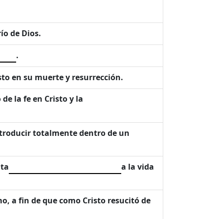
río de Dios.
.
sto en su muerte y resurrección.
e la fe en Cristo y la
ntroducir totalmente dentro de un
nta
a la vida
o, a fin de que como Cristo resucitó de