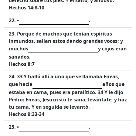
derecho sobre tus pies. Y él saltó, y anduvo.
Hechos 14:8-10
•
.
Porque de muchos que tenían espíritus
inmundos, salían estos dando grandes voces; y
muchos
y cojos eran
sanados.
Hechos 8:7
33 Y halló allí a uno que se llamaba Eneas,
que hacía
años que
estaba en cama, pues era paralítico. 34 Y le dijo
Pedro: Eneas, Jesucristo te sana; levántate, y haz
tu cama. Y en seguida se levantó.
Hechos 9:33-34
•
.