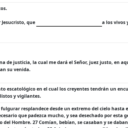
tos.
r Jesucristo, que
a los vivos
 de justicia, la cual me dará el Señor, juez justo, en aq
an su venida.
to escatológico en el cual los creyentes tendrán un encu
listos y vigilantes.
ulgurar resplandece desde un extremo del cielo hasta el 
ecesario que padezca mucho, y sea desechado por esta ge
ijo del Hombre. 27 Comían, bebían, se casaban y se daba