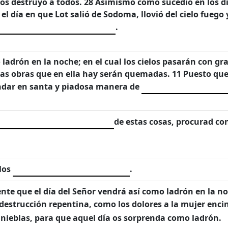
 y los destruyó a todos. 28 Asimismo como sucedió en los
l día en que Lot salió de Sodoma, llovió del cielo fuego y
.
 ladrón en la noche; en el cual los cielos pasarán con g
 las obras que en ella hay serán quemadas. 11 Puesto que
ndar en santa y piadosa manera de
de estas cosas, procurad con
 los
.
nte que el día del Señor vendrá así como ladrón en la n
destrucción repentina, como los dolores a la mujer enci
inieblas, para que aquel día os sorprenda como ladrón.