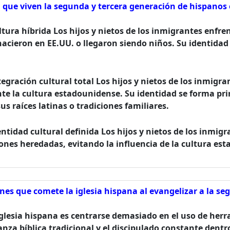
d que viven la segunda y tercera generación de hispanos
tura híbrida Los hijos y nietos de los inmigrantes enfren
nacieron en EE.UU. o llegaron siendo niños. Su identidad
tegración cultural total Los hijos y nietos de los inmigr
 la cultura estadounidense. Su identidad se forma prin
s raíces latinas o tradiciones familiares.
entidad cultural definida Los hijos y nietos de los inmi
ones heredadas, evitando la influencia de la cultura est
nes que comete la iglesia hispana al evangelizar a la se
 iglesia hispana es centrarse demasiado en el uso de herr
nza bíblica tradicional y el discipulado constante dent