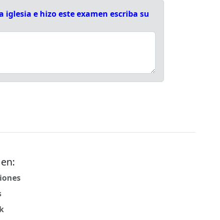
 iglesia e hizo este examen escriba su
 en:
iones
s
k