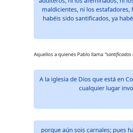
adúlteros, ni los afeminados, ni lo
maldicientes, ni los estafadores,
habéis sido santificados, ya habé
Aquellos a quienes Pablo llama
“santificados 
A la iglesia de Dios que está en Co
cualquier lugar inv
porque aún sois carnales; pues ha