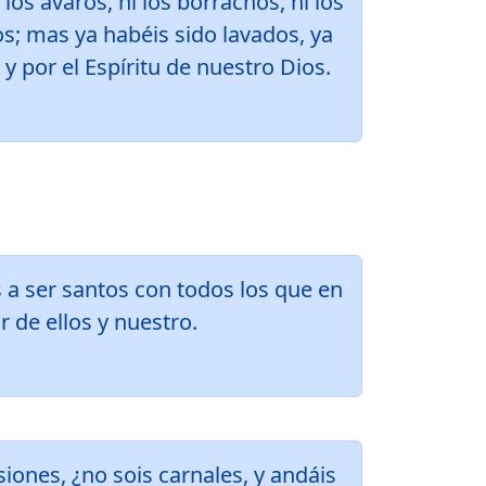
los avaros, ni los borrachos, ni los
os; mas ya habéis sido lavados, ya
y por el Espíritu de nuestro Dios.
os a ser santos con todos los que en
 de ellos y nuestro.
iones, ¿no sois carnales, y andáis