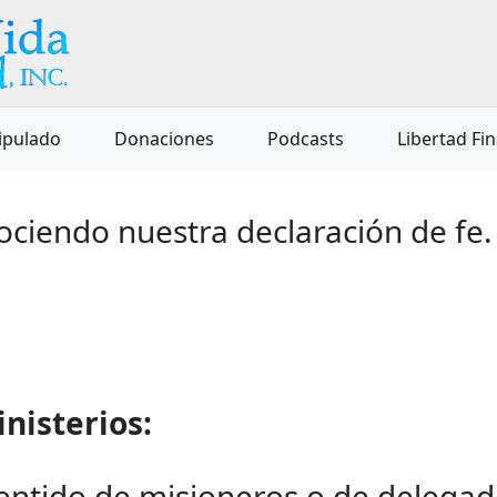
ipulado
Donaciones
Podcasts
Libertad Fi
ciendo nuestra declaración de fe.
inisterios:
sentido de misioneros o de delega